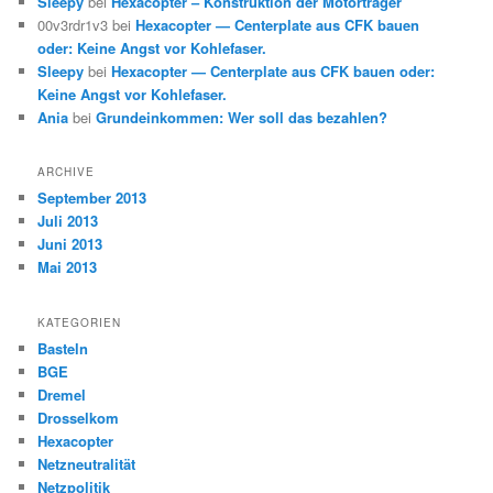
Sleepy
bei
Hexacopter – Konstruktion der Motorträger
00v3rdr1v3 bei
Hexacopter — Centerplate aus CFK bauen
oder: Keine Angst vor Kohlefaser.
Sleepy
bei
Hexacopter — Centerplate aus CFK bauen oder:
Keine Angst vor Kohlefaser.
Ania
bei
Grundeinkommen: Wer soll das bezahlen?
ARCHIVE
September 2013
Juli 2013
Juni 2013
Mai 2013
KATEGORIEN
Basteln
BGE
Dremel
Drosselkom
Hexacopter
Netzneutralität
Netzpolitik