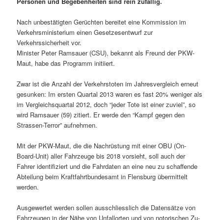
Personen und Begebenheiten sind rein zufällig.
Nach unbestätigten Gerüchten bereitet eine Kommission im
Verkehrsministerium einen Gesetzesentwurf zur
Verkehrssicherheit vor.
Minister Peter Ramsauer (CSU), bekannt als Freund der PKW-
Maut, habe das Programm initiiert.
Zwar ist die Anzahl der Verkehrstoten im Jahresvergleich erneut
gesunken: Im ersten Quartal 2013 waren es fast 20% weniger als
im Vergleichsquartal 2012, doch “jeder Tote ist einer zuviel”, so
wird Ramsauer (59) zitiert. Er werde den “Kampf gegen den
Strassen-Terror” aufnehmen.
Mit der PKW-Maut, die die Nachrüstung mit einer OBU (On-
Board-Unit) aller Fahrzeuge bis 2018 vorsieht, soll auch der
Fahrer identifiziert und die Fahrdaten an eine neu zu schaffende
Abteilung beim Kraftfahrtbundesamt in Flensburg übermittelt
werden.
Ausgewertet werden sollen ausschliesslich die Datensätze von
Fahrzeugen in der Nähe von Unfallorten und von notorischen Zu-