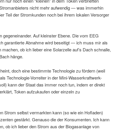
rn nur noch einen “kleinen” in dem Token verbrieften
s Stromanbieters nicht mehr aufwendig — was immerhin
ßer Teil der Stromkunden noch bei ihrem lokalen Versorger
n gegeneinander. Auf kleinster Ebene. Die vom EEG
h garantierte Abnahme wird beseitigt — ich muss mir als
machen, ob ich lieber eine Solarzelle auf’s Dach schnalle,
 Bach hänge.
scheint, doch eine bestimmte Technologie zu fördern (weil
als Technologie-Vorreiter in der Mini-Wasserkraftwerk-
oll) kann der Staat das immer noch tun, indem er direkt
 erklärt, Token aufzukaufen oder einzeln zu
n Strom selbst vermarkten kann (so wie ein Hofladen)
uzenten gestärkt. Genauso die der Konsumenten. Ich kann
n, ob ich lieber den Strom aus der Biogasanlage von