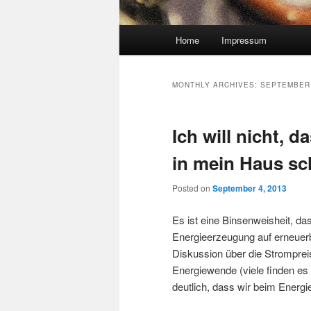
Main menu
Home
Impressum
Skip to primary content
Skip to secondary content
MONTHLY ARCHIVES:
SEPTEMBER
Ich will nicht, 
in mein Haus sc
Posted on
September 4, 2013
Es ist eine Binsenweisheit, da
Energieerzeugung auf erneuer
Diskussion über die Strompre
Energiewende (viele finden e
deutlich, dass wir beim Energi