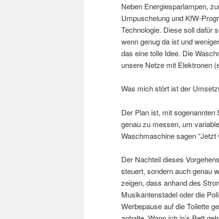
Neben Energiesparlampen, z
Umpuschelung und KfW-Progra
Technologie. Diese soll dafür
wenn genug da ist und weniger
das eine tolle Idee. Die Wasch
unsere Netze mit Elektronen (e
Was mich stört ist der Umset
Der Plan ist, mit sogenannte
genau zu messen, um variable 
Waschmaschine sagen “Jetzt wä
Der Nachteil dieses Vorgehens
steuert, sondern auch genau w
zeigen, dass anhand des Strom
Musikantenstadel oder die Pol
Werbepause auf die Toilette g
anhalte. Wann ich in’s Bett ge