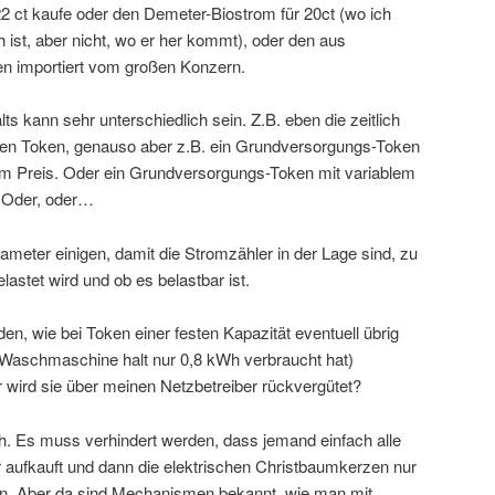
2 ct kaufe oder den Demeter-Biostrom für 20ct (wo ich
 ist, aber nicht, wo er her kommt), oder den aus
n importiert vom großen Konzern.
ts kann sehr unterschiedlich sein. Z.B. eben die zeitlich
en Token, genauso aber z.B. ein Grundversorgungs-Token
xem Preis. Oder ein Grundversorgungs-Token mit variablem
. Oder, oder…
meter einigen, damit die Stromzähler in der Lage sind, zu
astet wird und ob es belastbar ist.
en, wie bei Token einer festen Kapazität eventuell übrig
 Waschmaschine halt nur 0,8 kWh verbraucht hat)
er wird sie über meinen Netzbetreiber rückvergütet?
ch. Es muss verhindert werden, dass jemand einfach alle
r aufkauft und dann die elektrischen Christbaumkerzen nur
en. Aber da sind Mechanismen bekannt, wie man mit