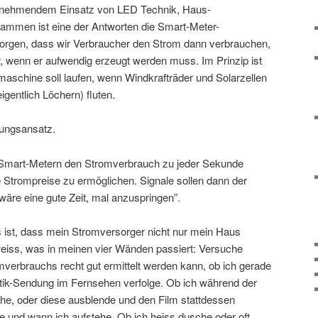
unehmendem Einsatz von LED Technik, Haus-
mmen ist eine der Antworten die Smart-Meter-
 sorgen, dass wir Verbraucher den Strom dann verbrauchen,
, wenn er aufwendig erzeugt werden muss. Im Prinzip ist
maschine soll laufen, wenn Windkrafträder und Solarzellen
igentlich Löchern) fluten.
zungsansatz.
n Smart-Metern den Stromverbrauch zu jeder Sekunde
Strompreise zu ermöglichen. Signale sollen dann der
re eine gute Zeit, mal anzuspringen”.
 ist, dass mein Stromversorger nicht nur mein Haus
eiss, was in meinen vier Wänden passiert: Versuche
verbrauchs recht gut ermittelt werden kann, ob ich gerade
itik-Sendung im Fernsehen verfolge. Ob ich während der
ehe, oder diese ausblende und den Film stattdessen
he und wann ich aufstehe. Ob ich heiss dusche oder oft