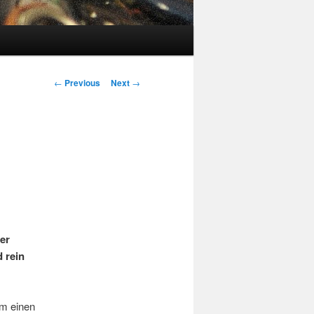
Post navigation
←
Previous
Next
→
er
 rein
um einen