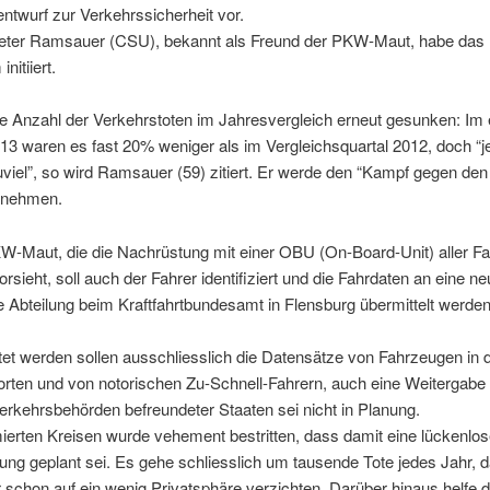
twurf zur Verkehrssicherheit vor.
Peter Ramsauer (CSU), bekannt als Freund der PKW-Maut, habe das
nitiiert.
ie Anzahl der Verkehrstoten im Jahresvergleich erneut gesunken: Im 
13 waren es fast 20% weniger als im Vergleichsquartal 2012, doch “j
zuviel”, so wird Ramsauer (59) zitiert. Er werde den “Kampf gegen de
ufnehmen.
KW-Maut, die die Nachrüstung mit einer OBU (On-Board-Unit) aller F
orsieht, soll auch der Fahrer identifiziert und die Fahrdaten an eine ne
 Abteilung beim Kraftfahrtbundesamt in Flensburg übermittelt werden
et werden sollen ausschliesslich die Datensätze von Fahrzeugen in 
orten und von notorischen Zu-Schnell-Fahrern, auch eine Weitergabe 
rkehrsbehörden befreundeter Staaten sei nicht in Planung.
ierten Kreisen wurde vehement bestritten, dass damit eine lückenlo
ng geplant sei. Es gehe schliesslich um tausende Tote jedes Jahr,
 schon auf ein wenig Privatsphäre verzichten. Darüber hinaus helfe 