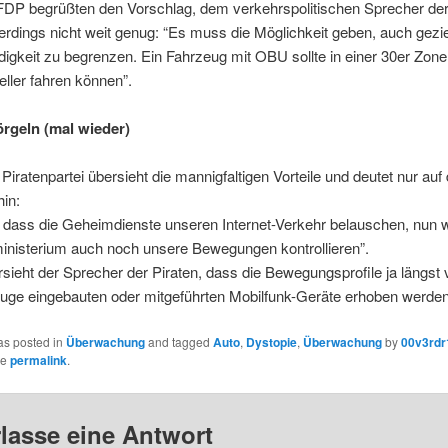
DP begrüßten den Vorschlag, dem verkehrspolitischen Sprecher de
lerdings nicht weit genug: “Es muss die Möglichkeit geben, auch gezie
gkeit zu begrenzen. Ein Fahrzeug mit OBU sollte in einer 30er Zone 
eller fahren können”.
örgeln (mal wieder)
e Piratenpartei übersieht die mannigfaltigen Vorteile und deutet nur auf 
in:
, dass die Geheimdienste unseren Internet-Verkehr belauschen, nun w
inisterium auch noch unsere Bewegungen kontrollieren”.
sieht der Sprecher der Piraten, dass die Bewegungsprofile ja längst 
euge eingebauten oder mitgeführten Mobilfunk-Geräte erhoben werden
as posted in
Überwachung
and tagged
Auto
,
Dystopie
,
Überwachung
by
00v3rdr
he
permalink
.
rlasse eine Antwort