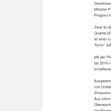
Gesetzesen
Minister 
Programm i
Zwar ist d
Quartal 20
ist einer 
Terror” a
Mit der P
bis 2018 v
schaffende
Ausgewert
von Unfall
Strassenve
Aus inform
Überwachu
der Bürger