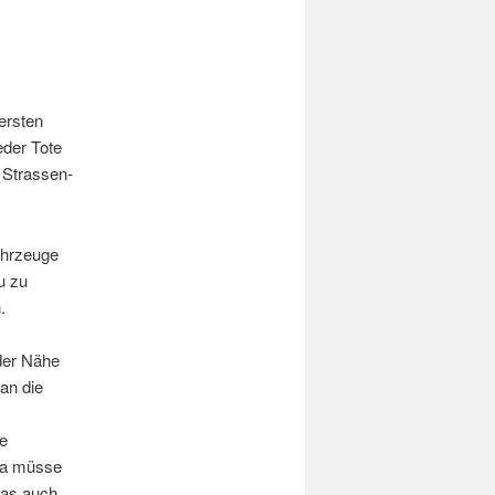
ersten
eder Tote
n Strassen-
ahrzeuge
u zu
.
der Nähe
an die
se
 da müsse
das auch