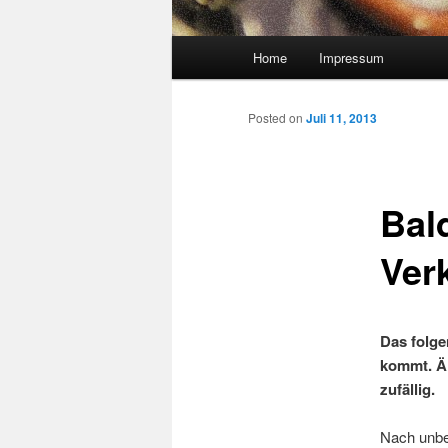
Main menu
Home
Impressum
Skip to primary content
Skip to secondary content
Posted on
Juli 11, 2013
Bal
Ver
Das folge
kommt.
Ä
zufällig.
Nach unbe