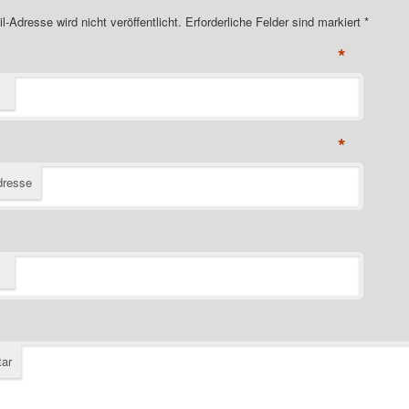
l-Adresse wird nicht veröffentlicht. Erforderliche Felder sind markiert
*
*
*
dresse
ar