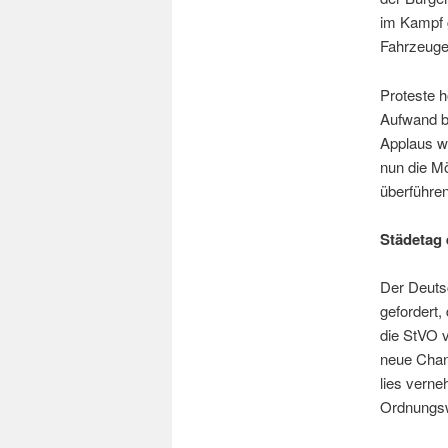
im Kampf 
Fahrzeuge
Proteste 
Aufwand be
Applaus w
nun die Mö
überführen
Städetag 
Der Deuts
gefordert,
die StVO 
neue Chan
lies verne
Ordnungsw