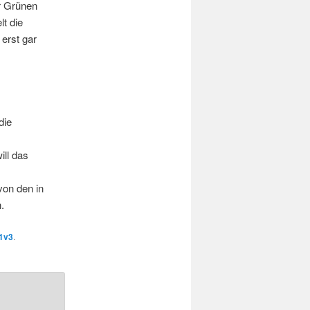
r Grünen
lt die
erst gar
die
ill das
von den in
.
1v3
.