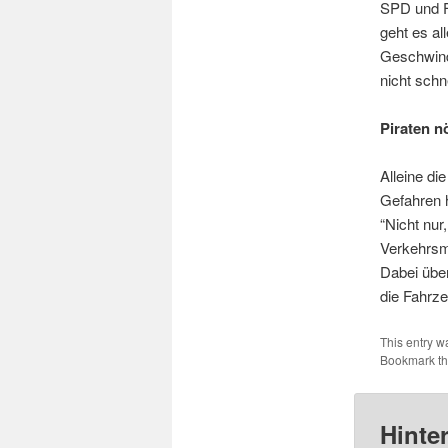
SPD und F
geht es al
Geschwindi
nicht schn
Piraten n
Alleine di
Gefahren h
“Nicht nur
Verkehrsm
Dabei über
die Fahrz
This entry w
Bookmark t
Hinte