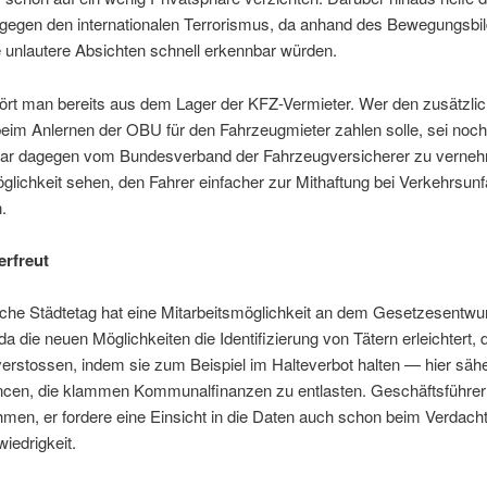
gegen den internationalen Terrorismus, da anhand des Bewegungsbil
 unlautere Absichten schnell erkennbar würden.
hört man bereits aus dem Lager der KFZ-Vermieter. Wer den zusätzli
im Anlernen der OBU für den Fahrzeugmieter zahlen solle, sei noch 
ar dagegen vom Bundesverband der Fahrzeugversicherer zu verneh
glichkeit sehen, den Fahrer einfacher zur Mithaftung bei Verkehrsunf
.
erfreut
che Städtetag hat eine Mitarbeitsmöglichkeit an dem Gesetzesentwur
 da die neuen Möglichkeiten die Identifizierung von Tätern erleichtert,
verstossen, indem sie zum Beispiel im Halteverbot halten — hier sä
cen, die klammen Kommunalfinanzen zu entlasten. Geschäftsführer 
hmen, er fordere eine Einsicht in die Daten auch schon beim Verdacht
iedrigkeit.