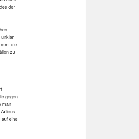
des der
chen
unklar.
men, die
ällen zu
f
 die gegen
he man
Articus
 auf eine